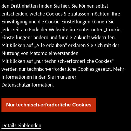
den Drittinhalten finden Sie
hier
. Sie können selbst
Mainzer Netze GmbH
entscheiden, welche Cookies Sie zulassen möchten. Ihre
Einwilligung und die Cookie-Einstellungen können Sie
Rheinallee 41
jederzeit am Ende der Webseite im Footer unter „Cookie-
55118 Mainz
Einstellungen“ ändern und für die Zukunft widerrufen.
Mit Klicken auf „Alle erlauben“ erklären Sie sich mit der
Tel.:
06131 - 12 74 74
Nutzung von Matomo einverstanden.
Fax: 06131 - 12 74 77
Mit Klicken auf „nur technisch-erforderliche Cookies“
werden nur technisch-erforderliche Cookies gesetzt. Mehr
Informationen finden Sie in unserer
Datenschutzinformation
.
Nur technisch-erforderliche Cookies
Details einblenden