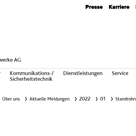
Metanavigation
Presse
Karriere
twerke AG
r
Kommunikations-/
Dienstleistungen
Service
Sicherheitstechnik
2022
01
Über uns
Aktuelle Meldungen
Standrohr