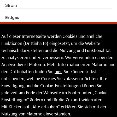
Strom
Erdgas
Trinkwasser
Auf dieser Internetseite werden Cookies und ähnliche
Kommunikations- und Sicherheitstechnik
Funktionen (Drittinhalte) eingesetzt, um die Website
technisch darzustellen und die Nutzung und Funktionalität
Dienstleistungen
zu analysieren und zu verbessern. Wir verwenden dabei den
Analysedienst Matomo. Mehr Informationen zu Matomo und
Service
den Drittinhalten finden Sie
hier
. Sie können selbst
Mainzer Netze GmbH
entscheiden, welche Cookies Sie zulassen möchten. Ihre
Einwilligung und die Cookie-Einstellungen können Sie
Rheinallee 41
jederzeit am Ende der Webseite im Footer unter „Cookie-
55118 Mainz
Einstellungen“ ändern und für die Zukunft widerrufen.
Mit Klicken auf „Alle erlauben“ erklären Sie sich mit der
Tel.:
06131 - 12 74 74
Nutzung von Matomo einverstanden.