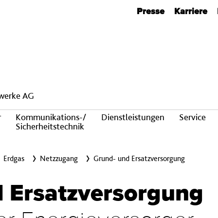
Metanavigation
Presse
Karriere
twerke AG
r
Kommunikations-/
Dienstleistungen
Service
Sicherheitstechnik
Erdgas
Netzzugang
Grund- und Ersatzversorgung
Er­satz­ver­sorg­ung