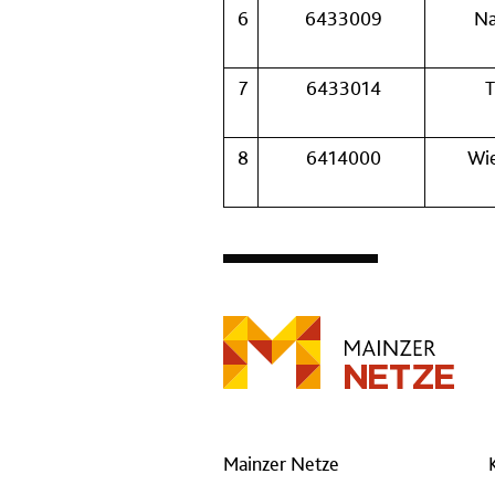
6
6433009
N
7
6433014
T
8
6414000
Wi
Mainzer Netze