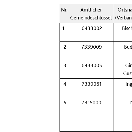
Nr.
Amtlicher
Ortsna
Gemeindeschlüssel
/Verba
1
6433002
Bisc
2
7339009
Bu
3
6433005
Gi
Gus
4
7339061
In
5
7315000