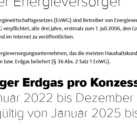
er Energie­ver­sorger
rgiewirtschaftsgesetzes (EnWG) sind Betreiber von Energiev
erpflichtet, alle drei Jahre, erstmals zum 1. Juli 2006, den 
nd im Internet zu veröffentlichen.
nergieversorgungsunternehmen, das die meisten Haushaltskun
 bzw. Erdgas beliefert (§ 36 Abs. 2 Satz 1 EnWG).
ger Erd­gas pro Kon­zes­
anuar 2022 bis Dezember
gültig von Januar 2025 b