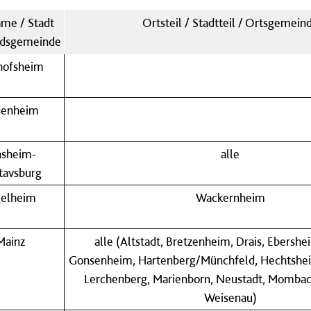
me / Stadt
Ortsteil / Stadtteil / Ortsgemein
ndsgemeinde
hofsheim
denheim
nsheim-
alle
tavsburg
gelheim
Wackernheim
Mainz
alle (Altstadt, Bretzenheim, Drais, Ebershe
Gonsenheim, Hartenberg/Münchfeld, Hechtshe
Lerchenberg, Marienborn, Neustadt, Mombac
Weisenau)