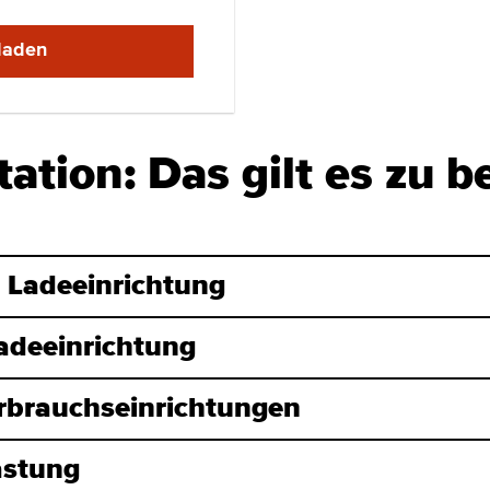
laden
tation: Das gilt es zu be
La­de­ein­rich­tung
de­ein­rich­tung
­brauchs­ein­rich­tungen
ast­ung