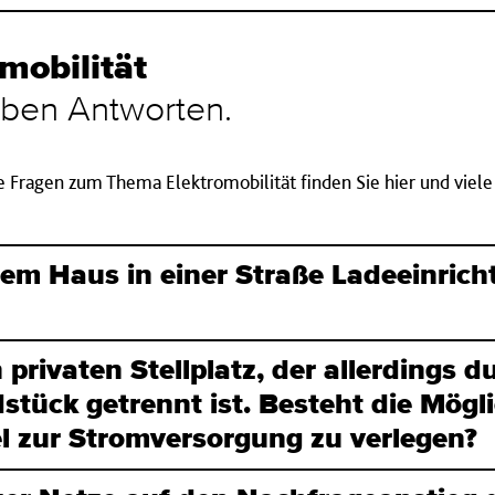
o­bi­li­tät
­ben Ant­wor­ten.
te Fragen zum Thema Elektromobilität finden Sie hier und viel
 Haus in ei­ner Stra­ße La­de­ein­rich­tu
 privaten Stell­platz, der allerdings 
tück getrennt ist. Besteht die Möglic
l zur Strom­ver­sor­gung zu verlegen?