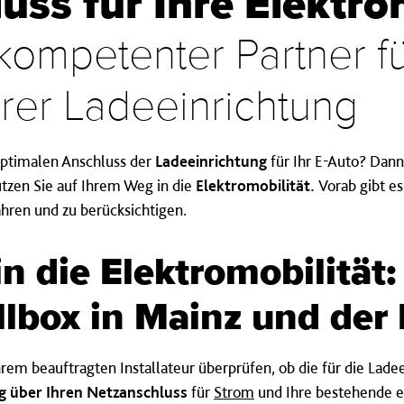
ss für Ihre Elek­tro­mo
 kompetent­er Partner f
rer La­de­ein­rich­tung
optimalen Anschluss der
Ladeeinrichtung
für Ihr E-Auto? Dann
tützen Sie auf Ihrem Weg in die
Elektromobilität.
Vorab gibt es
hren und zu berücksichtigen.
in die Elektro­mobili­tät:
ll­box in Mainz und der 
hrem beauftragten Installateur überprüfen, ob die für die Ladee
ng über Ihren Netzanschluss
für
Strom
und Ihre bestehende el