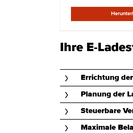
Herunter
Ihre E-Lade­s
Errichtung der 
Planung der La­
Steuerbare Ver
Maximale Be­l