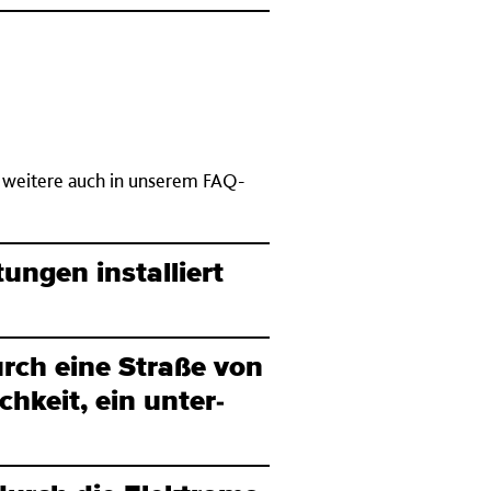
e weitere auch in unserem FAQ-
ng­en in­stal­liert
durch eine Straße von
h­keit, ein unter­