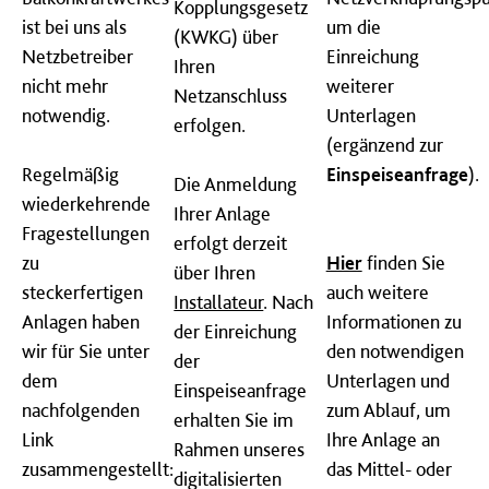
Kopplungsgesetz
ist bei uns als
um die
(KWKG) über
Netzbetreiber
Einreichung
Ihren
nicht mehr
weiterer
Netzanschluss
notwendig.
Unterlagen
erfolgen.
(ergänzend zur
Regelmäßig
Einspeiseanfrage
).
Die Anmeldung
wiederkehrende
Ihrer Anlage
Fragestellungen
erfolgt derzeit
zu
Hier
finden Sie
über Ihren
steckerfertigen
auch weitere
Installateur
. Nach
Anlagen haben
Informationen zu
der Einreichung
wir für Sie unter
den notwendigen
der
dem
Unterlagen und
Einspeiseanfrage
nachfolgenden
zum Ablauf, um
erhalten Sie im
Link
Ihre Anlage an
Rahmen unseres
zusammengestellt:
das Mittel- oder
digitalisierten