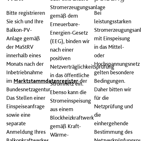
Stromerzeugungsanlage
Bitte registrieren
Bei
gemäß dem
Sie sich und Ihre
leistungsstarken
Erneuerbare-
Balkon-PV-
Stromerzeugungsan
Energien-Gesetz
Anlage gemäß
mit Einspeisung
(EEG), binden wir
der MaStRV
in das Mittel-
nach einer
innerhalb eines
oder
positiven
Monats nach der
Hochspannungsnetz
Netzverträglichkeitsprüfung
Inbetriebnahme
gelten besondere
in das öffentliche
im
Marktstammdatenregister
der
Bedingungen.
Stromnetz ein.
Bundesnetzagentur.
Daher bitten wir
Ebenso kann die
Das Stellen einer
für die
Stromeinspeisung
Einspeiseanfrage
Netzprüfung und
aus einem
sowie eine
die
Blockheizkraftwerk
separate
einhergehende
gemäß Kraft-
Anmeldung Ihres
Bestimmung des
Wärme-
Balkonkraftwerkes
Netzverknüpfungspu