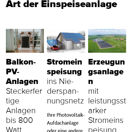
Art der Einspeiseanlage
Balkon-
Stromein
Erzeugun
PV-
speisung
gsanlage
Anlagen
ins Nie­
n
Steckerfer
der­span­
mit
tige
nungs­netz
leistungsst
Anlagen
arker
Ihre Photovoltaik-
bis 800
Stromeins
Aufdachanlage
Watt
peisung
oder eine andere