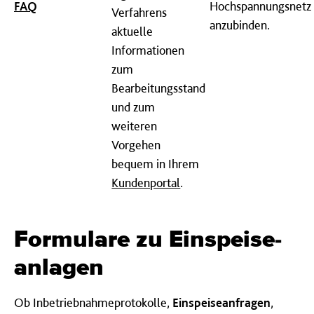
FAQ
Hochspannungsnetz
Verfahrens
anzubinden.
aktuelle
Informationen
zum
Bearbeitungsstand
und zum
weiteren
Vorgehen
bequem in Ihrem
Kundenportal
.
Formulare zu Ein­speise­
an­lagen
Ob Inbetriebnahmeprotokolle,
Einspeiseanfragen
,