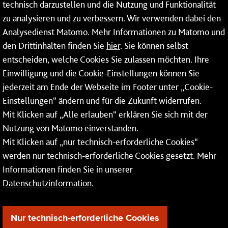
technisch darzustellen und die Nutzung und Funktionalität
Dienstleistungen
zu analysieren und zu verbessern. Wir verwenden dabei den
Analysedienst Matomo. Mehr Informationen zu Matomo und
Service
den Drittinhalten finden Sie
hier
. Sie können selbst
Mainzer Netze GmbH
entscheiden, welche Cookies Sie zulassen möchten. Ihre
Einwilligung und die Cookie-Einstellungen können Sie
Rheinallee 41
jederzeit am Ende der Webseite im Footer unter „Cookie-
55118 Mainz
Einstellungen“ ändern und für die Zukunft widerrufen.
Mit Klicken auf „Alle erlauben“ erklären Sie sich mit der
Tel.:
06131 - 12 74 74
Nutzung von Matomo einverstanden.
Fax: 06131 - 12 74 77
Mit Klicken auf „nur technisch-erforderliche Cookies“
werden nur technisch-erforderliche Cookies gesetzt. Mehr
Informationen finden Sie in unserer
Datenschutzinformation
.
Nur technisch-erforderliche Cookies