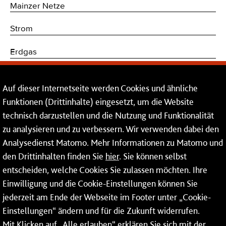
Mainzer Netze
Strom
Erdgas
Trinkwasser
Auf dieser Internetseite werden Cookies und ähnliche
Kommunikations- und Sicherheitstechnik
Funktionen (Drittinhalte) eingesetzt, um die Website
technisch darzustellen und die Nutzung und Funktionalität
Dienstleistungen
zu analysieren und zu verbessern. Wir verwenden dabei den
Analysedienst Matomo. Mehr Informationen zu Matomo und
Service
den Drittinhalten finden Sie
hier
. Sie können selbst
Mainzer Netze GmbH
entscheiden, welche Cookies Sie zulassen möchten. Ihre
Einwilligung und die Cookie-Einstellungen können Sie
Rheinallee 41
jederzeit am Ende der Webseite im Footer unter „Cookie-
55118 Mainz
Einstellungen“ ändern und für die Zukunft widerrufen.
Mit Klicken auf „Alle erlauben“ erklären Sie sich mit der