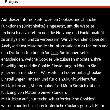
Erdgas
Trinkwasser
Auf dieser Internetseite werden Cookies und ähnliche
Kommunikations- und Sicherheitstechnik
Funktionen (Drittinhalte) eingesetzt, um die Website
technisch darzustellen und die Nutzung und Funktionalität
Dienstleistungen
zu analysieren und zu verbessern. Wir verwenden dabei den
Analysedienst Matomo. Mehr Informationen zu Matomo und
Service
den Drittinhalten finden Sie
hier
. Sie können selbst
Mainzer Netze GmbH
entscheiden, welche Cookies Sie zulassen möchten. Ihre
Einwilligung und die Cookie-Einstellungen können Sie
Rheinallee 41
jederzeit am Ende der Webseite im Footer unter „Cookie-
55118 Mainz
Einstellungen“ ändern und für die Zukunft widerrufen.
Mit Klicken auf „Alle erlauben“ erklären Sie sich mit der
Tel.:
06131 - 12 74 74
Nutzung von Matomo einverstanden.
Fax: 06131 - 12 74 77
Mit Klicken auf „nur technisch-erforderliche Cookies“
werden nur technisch-erforderliche Cookies gesetzt. Mehr