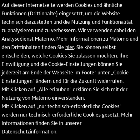
Auf dieser Internetseite werden Cookies und ähnliche
Kommunikations- und Sicherheitstechnik
Funktionen (Drittinhalte) eingesetzt, um die Website
technisch darzustellen und die Nutzung und Funktionalität
Dienstleistungen
zu analysieren und zu verbessern. Wir verwenden dabei den
Analysedienst Matomo. Mehr Informationen zu Matomo und
Service
den Drittinhalten finden Sie
hier
. Sie können selbst
Mainzer Netze GmbH
entscheiden, welche Cookies Sie zulassen möchten. Ihre
Einwilligung und die Cookie-Einstellungen können Sie
Rheinallee 41
jederzeit am Ende der Webseite im Footer unter „Cookie-
55118 Mainz
Einstellungen“ ändern und für die Zukunft widerrufen.
Mit Klicken auf „Alle erlauben“ erklären Sie sich mit der
Tel.:
06131 - 12 74 74
Nutzung von Matomo einverstanden.
Fax: 06131 - 12 74 77
Mit Klicken auf „nur technisch-erforderliche Cookies“
werden nur technisch-erforderliche Cookies gesetzt. Mehr
Informationen finden Sie in unserer
Datenschutzinformation
.