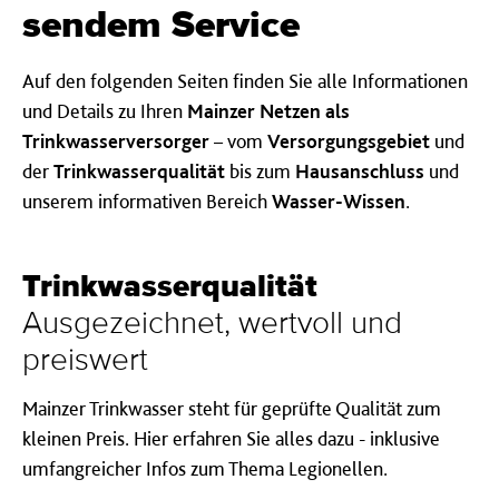
sen­­dem Ser­vice
Auf den folgenden Seiten finden Sie alle Informationen
und Details zu Ihren
Mainzer Netzen als
Trinkwasserversorger
– vom
Versorgungsgebiet
und
der
Trinkwasserqualität
bis zum
Hausanschluss
und
unserem informativen Bereich
Wasser-Wissen
.
Trink­was­ser­qua­li­tät
Aus­ge­zeich­net, wert­voll und
preis­wert
Mainzer Trinkwasser steht für geprüfte Qualität zum
kleinen Preis. Hier erfahren Sie alles dazu - inklusive
umfangreicher Infos zum Thema Legionellen.