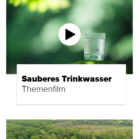
Sau­be­res Trink­was­ser
The­men­film