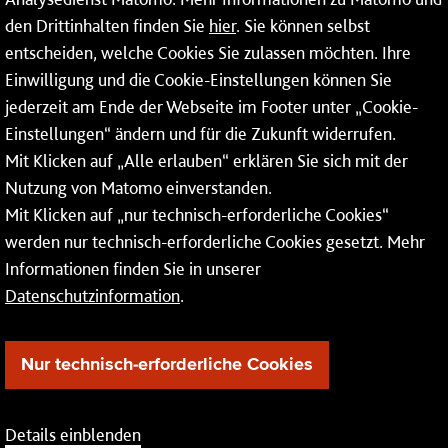
Service
den Drittinhalten finden Sie
hier
. Sie können selbst
Mainzer Netze GmbH
entscheiden, welche Cookies Sie zulassen möchten. Ihre
Einwilligung und die Cookie-Einstellungen können Sie
Rheinallee 41
jederzeit am Ende der Webseite im Footer unter „Cookie-
55118 Mainz
Einstellungen“ ändern und für die Zukunft widerrufen.
Mit Klicken auf „Alle erlauben“ erklären Sie sich mit der
Tel.:
06131 - 12 74 74
Nutzung von Matomo einverstanden.
Fax: 06131 - 12 74 77
Mit Klicken auf „nur technisch-erforderliche Cookies“
werden nur technisch-erforderliche Cookies gesetzt. Mehr
Informationen finden Sie in unserer
Datenschutzinformation
.
Nur technisch-erforderliche Cookies
Details einblenden