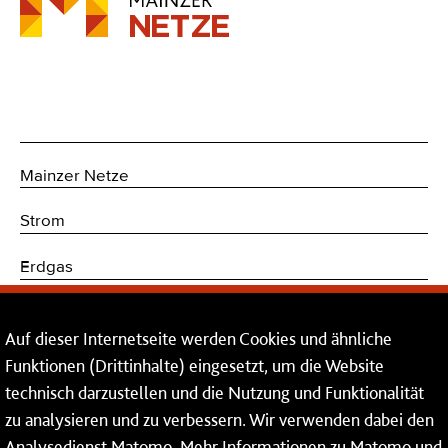
Mainzer Netze
Strom
Erdgas
Trinkwasser
Auf dieser Internetseite werden Cookies und ähnliche
Kommunikations- und Sicherheitstechnik
Funktionen (Drittinhalte) eingesetzt, um die Website
technisch darzustellen und die Nutzung und Funktionalität
Dienstleistungen
zu analysieren und zu verbessern. Wir verwenden dabei den
Analysedienst Matomo. Mehr Informationen zu Matomo und