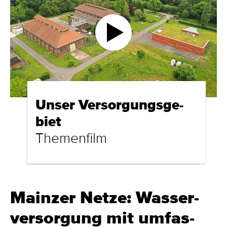
Unser Ver­sor­gungs­ge­
biet
The­men­film
Mainzer Netze: Was­ser­
ver­sor­gung mit um­­fas­­