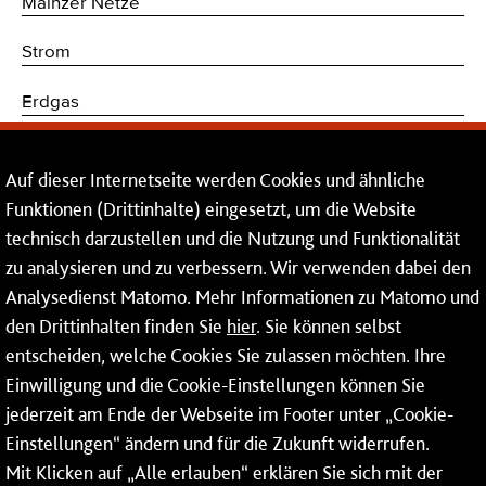
Mainzer Netze
Strom
Erdgas
Trinkwasser
Auf dieser Internetseite werden Cookies und ähnliche
Kommunikations- und Sicherheitstechnik
Funktionen (Drittinhalte) eingesetzt, um die Website
technisch darzustellen und die Nutzung und Funktionalität
Dienstleistungen
zu analysieren und zu verbessern. Wir verwenden dabei den
Analysedienst Matomo. Mehr Informationen zu Matomo und
Service
den Drittinhalten finden Sie
hier
. Sie können selbst
Mainzer Netze GmbH
entscheiden, welche Cookies Sie zulassen möchten. Ihre
Einwilligung und die Cookie-Einstellungen können Sie
Rheinallee 41
jederzeit am Ende der Webseite im Footer unter „Cookie-
55118 Mainz
Einstellungen“ ändern und für die Zukunft widerrufen.
Mit Klicken auf „Alle erlauben“ erklären Sie sich mit der
Tel.:
06131 - 12 74 74