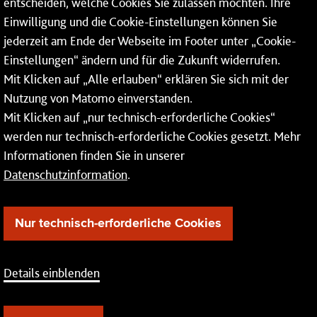
Mainzer Netze GmbH
entscheiden, welche Cookies Sie zulassen möchten. Ihre
Einwilligung und die Cookie-Einstellungen können Sie
Rheinallee 41
jederzeit am Ende der Webseite im Footer unter „Cookie-
55118 Mainz
Einstellungen“ ändern und für die Zukunft widerrufen.
Mit Klicken auf „Alle erlauben“ erklären Sie sich mit der
Tel.:
06131 - 12 74 74
Nutzung von Matomo einverstanden.
Fax: 06131 - 12 74 77
Mit Klicken auf „nur technisch-erforderliche Cookies“
werden nur technisch-erforderliche Cookies gesetzt. Mehr
Informationen finden Sie in unserer
Datenschutzinformation
.
Nur technisch-erforderliche Cookies
Details einblenden
Barrierefreiheit
Cookie-Einstellung
AEB
Impressum