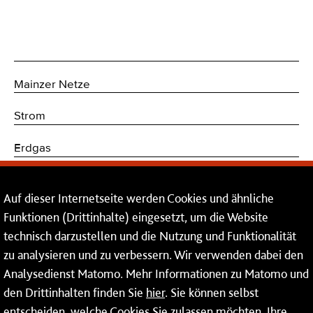
Mainzer Netze
Strom
Erdgas
Trinkwasser
Auf dieser Internetseite werden Cookies und ähnliche
Kommunikations- und Sicherheitstechnik
Funktionen (Drittinhalte) eingesetzt, um die Website
technisch darzustellen und die Nutzung und Funktionalität
Dienstleistungen
zu analysieren und zu verbessern. Wir verwenden dabei den
Analysedienst Matomo. Mehr Informationen zu Matomo und
Service
den Drittinhalten finden Sie
hier
. Sie können selbst
Mainzer Netze GmbH
entscheiden, welche Cookies Sie zulassen möchten. Ihre