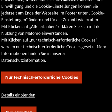
Einwilligung und die Cookie-Einstellungen können Sie
Rheinallee 41
jederzeit am Ende der Webseite im Footer unter „Cookie-
55118 Mainz
Einstellungen“ ändern und für die Zukunft widerrufen.
Mit Klicken auf „Alle erlauben“ erklären Sie sich mit der
Tel.:
06131 - 12 74 74
Nutzung von Matomo einverstanden.
Fax: 06131 - 12 74 77
Mit Klicken auf „nur technisch-erforderliche Cookies“
werden nur technisch-erforderliche Cookies gesetzt. Mehr
Informationen finden Sie in unserer
Datenschutzinformation
.
Nur technisch-erforderliche Cookies
Details einblenden
Barrierefreiheit
Cookie-Einstellung
AEB
Impressum