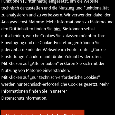
Funktionen (Drittinhalte) eingesetzt, um die Website
technisch darzustellen und die Nutzung und Funktionalität
Dienstleistungen
zu analysieren und zu verbessern. Wir verwenden dabei den
Analysedienst Matomo. Mehr Informationen zu Matomo und
Service
den Drittinhalten finden Sie
hier
. Sie können selbst
Mainzer Netze GmbH
entscheiden, welche Cookies Sie zulassen möchten. Ihre
Einwilligung und die Cookie-Einstellungen können Sie
Rheinallee 41
jederzeit am Ende der Webseite im Footer unter „Cookie-
55118 Mainz
Einstellungen“ ändern und für die Zukunft widerrufen.
Mit Klicken auf „Alle erlauben“ erklären Sie sich mit der
Tel.:
06131 - 12 74 74
Nutzung von Matomo einverstanden.
Fax: 06131 - 12 74 77
Mit Klicken auf „nur technisch-erforderliche Cookies“
werden nur technisch-erforderliche Cookies gesetzt. Mehr
Informationen finden Sie in unserer
Datenschutzinformation
.