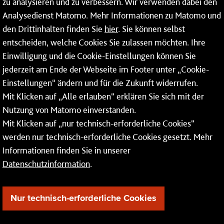
zu analysieren und zu verbessern. Wir verwenden dabei den
Analysedienst Matomo. Mehr Informationen zu Matomo und
Service
den Drittinhalten finden Sie
hier
. Sie können selbst
Mainzer Netze GmbH
entscheiden, welche Cookies Sie zulassen möchten. Ihre
Einwilligung und die Cookie-Einstellungen können Sie
Rheinallee 41
jederzeit am Ende der Webseite im Footer unter „Cookie-
55118 Mainz
Einstellungen“ ändern und für die Zukunft widerrufen.
Mit Klicken auf „Alle erlauben“ erklären Sie sich mit der
Tel.:
06131 - 12 74 74
Nutzung von Matomo einverstanden.
Fax: 06131 - 12 74 77
Mit Klicken auf „nur technisch-erforderliche Cookies“
werden nur technisch-erforderliche Cookies gesetzt. Mehr
Informationen finden Sie in unserer
Datenschutzinformation
.
Nur technisch-erforderliche Cookies