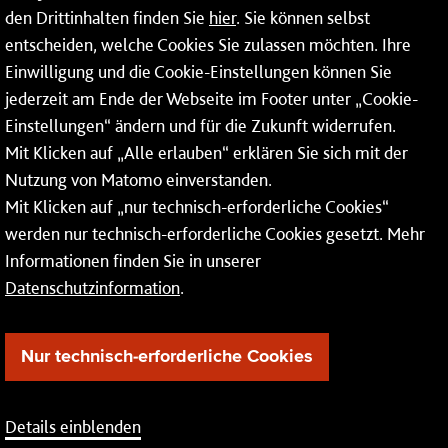
den Drittinhalten finden Sie
hier
. Sie können selbst
Mainzer Netze GmbH
entscheiden, welche Cookies Sie zulassen möchten. Ihre
Einwilligung und die Cookie-Einstellungen können Sie
Rheinallee 41
jederzeit am Ende der Webseite im Footer unter „Cookie-
55118 Mainz
Einstellungen“ ändern und für die Zukunft widerrufen.
Mit Klicken auf „Alle erlauben“ erklären Sie sich mit der
Tel.:
06131 - 12 74 74
Nutzung von Matomo einverstanden.
Fax: 06131 - 12 74 77
Mit Klicken auf „nur technisch-erforderliche Cookies“
werden nur technisch-erforderliche Cookies gesetzt. Mehr
Informationen finden Sie in unserer
Datenschutzinformation
.
Nur technisch-erforderliche Cookies
Details einblenden