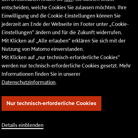
Mainzer Netze GmbH
entscheiden, welche Cookies Sie zulassen möchten. Ihre
Einwilligung und die Cookie-Einstellungen können Sie
Rheinallee 41
jederzeit am Ende der Webseite im Footer unter „Cookie-
55118 Mainz
Einstellungen“ ändern und für die Zukunft widerrufen.
Mit Klicken auf „Alle erlauben“ erklären Sie sich mit der
Tel.:
06131 - 12 74 74
Nutzung von Matomo einverstanden.
Fax: 06131 - 12 74 77
Mit Klicken auf „nur technisch-erforderliche Cookies“
werden nur technisch-erforderliche Cookies gesetzt. Mehr
Informationen finden Sie in unserer
Datenschutzinformation
.
Nur technisch-erforderliche Cookies
Details einblenden