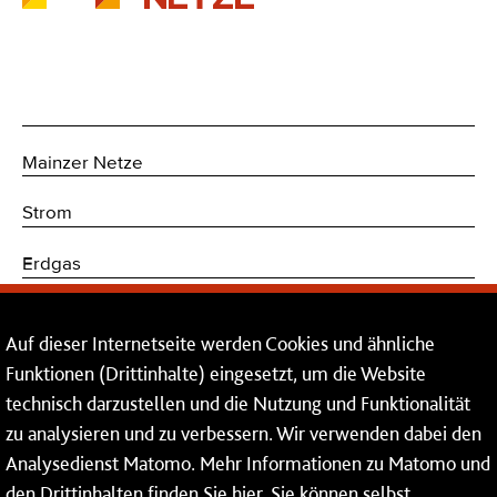
Mainzer Netze
Strom
Erdgas
Trinkwasser
Auf dieser Internetseite werden Cookies und ähnliche
Kommunikations- und Sicherheitstechnik
Funktionen (Drittinhalte) eingesetzt, um die Website
technisch darzustellen und die Nutzung und Funktionalität
Dienstleistungen
zu analysieren und zu verbessern. Wir verwenden dabei den
Analysedienst Matomo. Mehr Informationen zu Matomo und
Service
den Drittinhalten finden Sie
hier
. Sie können selbst