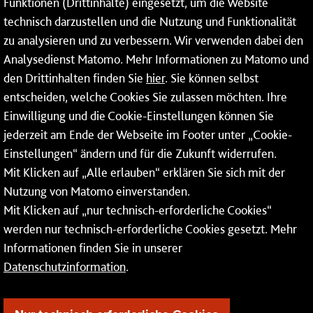
Funktionen (Drittinhalte) eingesetzt, um die Website
technisch darzustellen und die Nutzung und Funktionalität
Dienstleistungen
zu analysieren und zu verbessern. Wir verwenden dabei den
Analysedienst Matomo. Mehr Informationen zu Matomo und
Service
den Drittinhalten finden Sie
hier
. Sie können selbst
Mainzer Netze GmbH
entscheiden, welche Cookies Sie zulassen möchten. Ihre
Einwilligung und die Cookie-Einstellungen können Sie
Rheinallee 41
jederzeit am Ende der Webseite im Footer unter „Cookie-
55118 Mainz
Einstellungen“ ändern und für die Zukunft widerrufen.
Mit Klicken auf „Alle erlauben“ erklären Sie sich mit der
Tel.:
06131 - 12 74 74
Nutzung von Matomo einverstanden.
Fax: 06131 - 12 74 77
Mit Klicken auf „nur technisch-erforderliche Cookies“
werden nur technisch-erforderliche Cookies gesetzt. Mehr
Informationen finden Sie in unserer
Datenschutzinformation
.