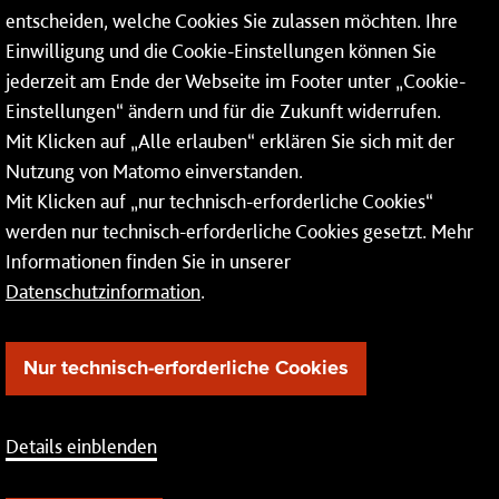
Mainzer Netze GmbH
entscheiden, welche Cookies Sie zulassen möchten. Ihre
Einwilligung und die Cookie-Einstellungen können Sie
Rheinallee 41
jederzeit am Ende der Webseite im Footer unter „Cookie-
55118 Mainz
Einstellungen“ ändern und für die Zukunft widerrufen.
Mit Klicken auf „Alle erlauben“ erklären Sie sich mit der
Tel.:
06131 - 12 74 74
Nutzung von Matomo einverstanden.
Fax: 06131 - 12 74 77
Mit Klicken auf „nur technisch-erforderliche Cookies“
werden nur technisch-erforderliche Cookies gesetzt. Mehr
Informationen finden Sie in unserer
Datenschutzinformation
.
Nur technisch-erforderliche Cookies
Details einblenden