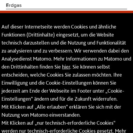
Erdgas
Trinkwasser
Auf dieser Internetseite werden Cookies und ähnliche
Kommunikations- und Sicherheitstechnik
Funktionen (Drittinhalte) eingesetzt, um die Website
technisch darzustellen und die Nutzung und Funktionalität
Dienstleistungen
zu analysieren und zu verbessern. Wir verwenden dabei den
Analysedienst Matomo. Mehr Informationen zu Matomo und
Service
den Drittinhalten finden Sie
hier
. Sie können selbst
Mainzer Netze GmbH
entscheiden, welche Cookies Sie zulassen möchten. Ihre
Einwilligung und die Cookie-Einstellungen können Sie
Rheinallee 41
jederzeit am Ende der Webseite im Footer unter „Cookie-
55118 Mainz
Einstellungen“ ändern und für die Zukunft widerrufen.
Mit Klicken auf „Alle erlauben“ erklären Sie sich mit der
Tel.:
06131 - 12 74 74
Nutzung von Matomo einverstanden.
Fax: 06131 - 12 74 77
Mit Klicken auf „nur technisch-erforderliche Cookies“
werden nur technisch-erforderliche Cookies gesetzt. Mehr